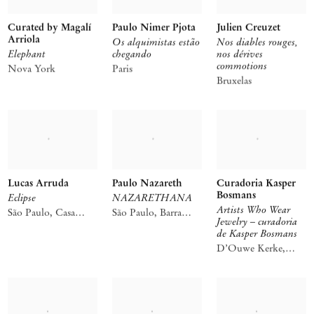
Curated by Magalí
Paulo Nimer Pjota
Julien Creuzet
Arriola
Os alquimistas estão
Nos diables rouges,
Elephant
chegando
nos dérives
commotions
Nova York
Paris
Bruxelas
Lucas Arruda
Paulo Nazareth
Curadoria Kasper
Bosmans
Eclipse
NAZARETHANA
Artists Who Wear
São Paulo, Casa
São Paulo, Barra
Jewelry – curadoria
Iramaia
Funda
de Kasper Bosmans
D’Ouwe Kerke,
Retranchement