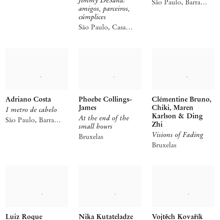
São Paulo, Barra
amigos, parceiros,
Funda
cúmplices
São Paulo, Casa
Iramaia
Adriano Costa
Phoebe Collings-
Clémentine Bruno,
James
Chiki, Maren
1 metro de cabelo
Karlson & Ding
At the end of the
São Paulo, Barra
Zhi
small hours
Funda
Visions of Fading
Bruxelas
Bruxelas
Luiz Roque
Nika Kutateladze
Vojtěch Kovařík