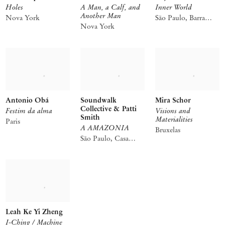
Holes
A Man, a Calf, and
Inner World
Another Man
Nova York
São Paulo, Barra
Nova York
Funda
Antonio Obá
Soundwalk
Mira Schor
Collective & Patti
Festim da alma
Visions and
Smith
Materialities
Paris
A AMAZONIA
Bruxelas
São Paulo, Casa
Iramaia
Leah Ke Yi Zheng
I-Ching / Machine