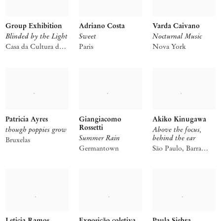
Group Exhibition
Adriano Costa
Varda Caivano
Blinded by the Light
Sweet
Nocturnal Music
Casa da Cultura da
Paris
Nova York
Comporta
Patricia Ayres
Giangiacomo
Akiko Kinugawa
Rossetti
though poppies grow
Above the focus,
Summer Rain
behind the ear
Bruxelas
Germantown
São Paulo, Barra
Funda
Leticia Ramos
Exposição coletiva
Paula Siebra