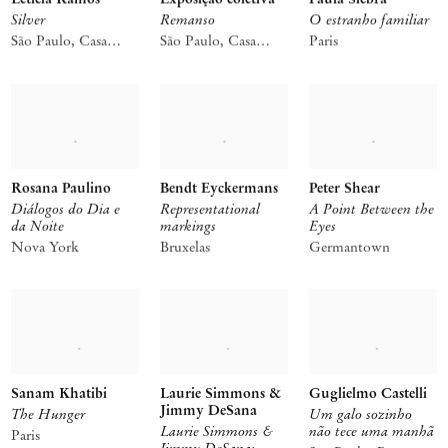
Silver
Remanso
O estranho familiar
São Paulo, Casa
São Paulo, Casa
Paris
Iramaia
Iramaia
Rosana Paulino
Bendt Eyckermans
Peter Shear
Diálogos do Dia e
Representational
A Point Between the
da Noite
markings
Eyes
Nova York
Bruxelas
Germantown
Sanam Khatibi
Laurie Simmons &
Guglielmo Castelli
Jimmy DeSana
The Hunger
Um galo sozinho
Laurie Simmons &
não tece uma manhã
Paris
Jimmy DeSana: