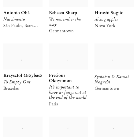
Antonio Obá
Rebecca Sharp
Hiroshi Sugito
Nascimento
We remember the
slicing apples
way
São Paulo, Barra
Nova York
Funda
Germantown
Krzysztof Grzybacz
Precious
Syotatsu & Kansai
Okoyomon
To Empty Out
Noguchi
It’s important to
Bruxelas
Germantown
have ur fangs out at
the end of the world
Paris