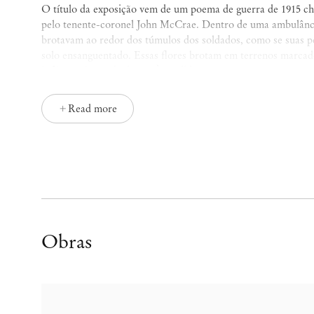
O título da exposição vem de um poema de guerra de 1915 
pelo tenente-coronel John McCrae. Dentro de uma ambulân
brotavam ao redor dos túmulos dos soldados, como se suas pé
solo ensanguentado. Essas flores brotam em terrenos marcados
infiltra pelas rachaduras. À medida que a guerra se arrastav
um vermelho vibrante e profundo.
Read more
Como pode a beleza emergir de tamanha crueldade? As escul
até mesmo torturadas. Ainda assim, permanecem de pé – vul
tempo – como as flores do poema de McCrae. Delicadamente e
erguem-se contra a gravidade e a força silenciosa da contençã
utiliza elásticos dos mais resistentes, produzidos para fins mi
paraquedas suportam a tensão. E essa tensão física confere p
Ayres traz para suas esculturas as habilidades e os materiai
Obras
geralmente ocultos nas roupas – tornam-se agora a própria 
em grandes rolos, são tingidos à mão, enrolados e costurado
Quase dá para sentir o que seria habitar aquela pele. Várias
ganchos de açougue, pairam no ar como carcaças – inquietan
grupo de obras apresenta formas elásticas, mais ou menos 