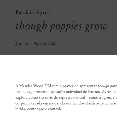
Patricia Ayres
though poppies grow
Jun 12 – Ago 9, 2025
though poppies grow
A Mendes Wood DM tem o prazer de apresentar
though pop
papoulas], primeira exposição individual de Patricia Ayres n
explora como sistemas de repressão social – como a Igreja e 
corpo. Formada em moda, ela usa tecidos elásticos para cri
ferida, contenção e controle.