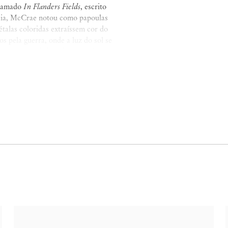
chamado
In Flanders Fields
, escrito
cia, McCrae notou como papoulas
talas coloridas extraíssem cor do
 pela guerra, onde a luz do sol se
a, os campos de batalha assumiam
turas de Ayres parecem feridas –
neráveis e desafiadoras ao mesmo
quilibradas sobre bases estreitas,
o. Para mantê-las de pé, a artista
litares e médicos. Fivelas de
eso emocional às obras.
s do campo da moda. Os elásticos –
carne de suas figuras. Comprados
s para formar volumes corporais.
 formas macias, suspensas em
tes em sua imobilidade. Outro
do tamanho de uma cabeça humana,