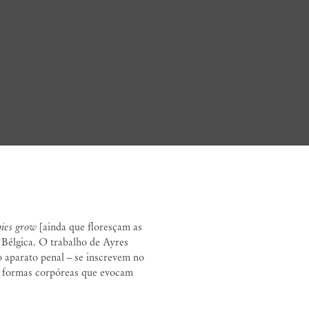
Patricia Ayres
pies grow
[ainda que floresçam as
a Bélgica. O trabalho de Ayres
o aparato penal – se inscrevem no
ar formas corpóreas que evocam