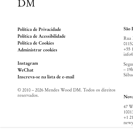
DM
São 
Política de Privacidade
Política de Acessibilidade
Rua 
Política de Cookies
0115
+55 
Administrar cookies
inf
Instagram
Segun
– 19
, opens in a new tab.
WeChat
Sába
, opens in a new tab.
Inscreva-se na lista de e-mail
© 2010 – 2026 Mendes Wood DM. Todos os direitos
reservados.
Nov
47 W
1001
+1 2
new
Terç