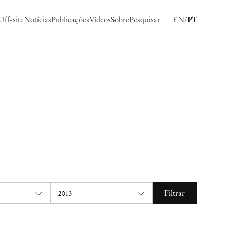
Off-site
Notícias
Publicações
Vídeos
Sobre
Pesquisar
EN
PT
Filtrar