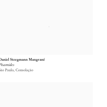
Daniel Steegmann Mangrané
Phasmides
São Paulo, Consolação