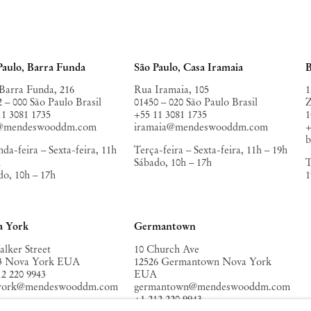
Paulo, Barra Funda
São Paulo, Casa Iramaia
B
Barra Funda, 216
Rua Iramaia, 105
1
2 – 000 São Paulo Brasil
01450 – 020 São Paulo Brasil
Z
11 3081 1735
+55 11 3081 1735
1
o@mendeswooddm.com
iramaia@mendeswooddm.com
+
da-feira – Sexta-feira, 11h
Terça-feira – Sexta-feira, 11h – 19h
h
Sábado, 10h – 17h
T
do, 10h – 17h
1
a York
Germantown
alker Street
10 Church Ave
3 Nova York EUA
12526 Germantown Nova York
12 220 9943
EUA
york@mendeswooddm.com
germantown@mendeswooddm.com
+1 212 220 9943
a-feira – Sábado, 10h – 18h