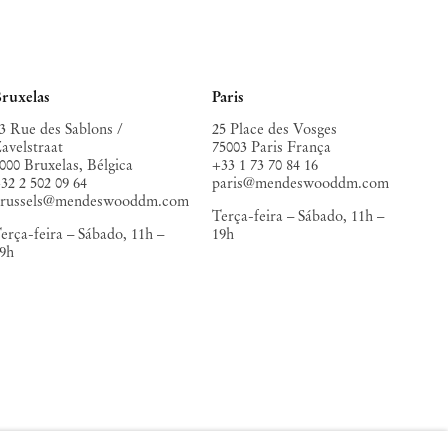
ruxelas
Paris
3 Rue des Sablons /
25 Place des Vosges
avelstraat
75003 Paris França
000 Bruxelas, Bélgica
+33 1 73 70 84 16
32 2 502 09 64
paris@mendeswooddm.com
brussels@mendeswooddm.com
Terça-feira – Sábado, 11h –
erça-feira – Sábado, 11h –
19h
9h