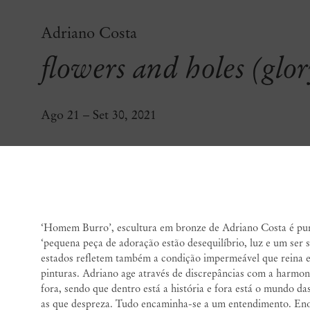
Adriano Costa
flowers and holes (glor
Ago 21 – Set 30, 2021
flowers and holes (glo
‘Homem Burro’, escultura em bronze de Adriano Costa é pura
‘pequena peça de adoração estão desequilíbrio, luz e um ser
estados refletem também a condição impermeável que reina 
pinturas. Adriano age através de discrepâncias com a harmon
fora, sendo que dentro está a história e fora está o mundo d
as que despreza. Tudo encaminha-se a um entendimento. En