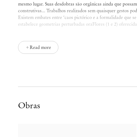
mesmo lugar. Suas desdobras são orgânicas ainda que possam 
construtivas... Trabalhos realizados sem quaisquer gestos po
Existem embates entre ‘caos pictórico e a formalidade que s
estabelece geometrias perturbadas oraFlores (1 e 2) oferecida
Para Adriano não existem hierarquias de valor, não existem f
peles e ossos, figuras e fundos. Certo e errado caminham junto
Read more
resulta de equações inesperadas e acontece em tempos e espa
Mata Atlântica, Bromélia, Cactos, Flores (1 e 2), Jardim (1 e
a esse reino cujo caráter esquizofrênico transparece em fr
voz própria.
Estamos em universos de cores, de coisas e de palavras onde 
linguagens. Seu trabalho é reflexo desse estado dinâmico. É e
abrangente e inclusivo, suas presenças são autônomas e mig
Obras
poética, seu trabalho plástico, são a evidência dessa amplit
explosões transformadoras. O que era verde passa a ser vazi
corpo, o que tem tudo pra ser pesado flutua. As situações org
independentes entre si e paradoxalmente encontram o que 
retumbante.