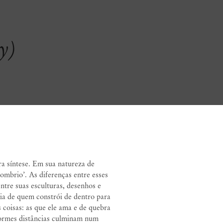
y)
ry)
Adriano Costa
 síntese. Em sua natureza de
 sombrio’. As diferenças entre esses
entre suas esculturas, desenhos e
ia de quem constrói de dentro para
as coisas: as que ele ama e de quebra
ormes distâncias culminam num