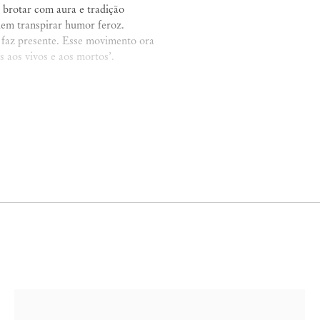
brotar com aura e tradição
dem transpirar humor feroz.
e faz presente. Esse movimento ora
s aos vivos e aos mortos’.
ronteiras entre materiais e cores,
s onde tudo é possível. Sua arte
ços absolutamente próprios. ‘Vaso,
 2) e Jardim de Esculturas’ pertecem
utos diversos munidos e armados com
Costa vislumbra sorve e atravessa
xperimental e não descarta erros. É
ram em velocidades distintas. Sua
ude ao se organizarem a partir de
o, oque era linha se transforma em
ânicas do Adriano são
percebo como enorme unidade