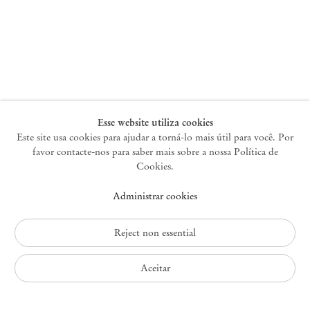
Nova York
47 Walker Street
10013 Nova York EUA
+1 212 220 9943
newyork@mendeswooddm.com
Terça-feira – Sábado, 10h – 18h
Esse website utiliza cookies
Este site usa cookies para ajudar a torná-lo mais útil para você. Por
favor contacte-nos para saber mais sobre a nossa Política de
Germantown
Cookies.
10 Church Ave
Administrar cookies
12526 Germantown Nova York EUA
germantown@mendeswooddm.com
+1 212 220 9943
Reject non essential
Fri – Sun, 11 am – 5 pm
Aceitar
Política de Privacidade
Política de Acessibilidade