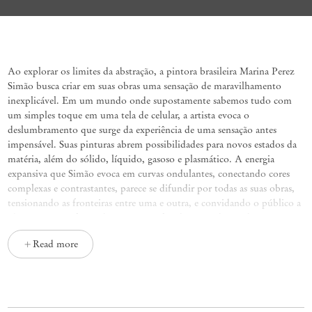
Diffusion
Marina Perez Simão
Ao explorar os limites da abstração, a pintora brasileira Marina Perez
Simão busca criar em suas obras uma sensação de maravilhamento
inexplicável. Em um mundo onde supostamente sabemos tudo com
um simples toque em uma tela de celular, a artista evoca o
deslumbramento que surge da experiência de uma sensação antes
impensável. Suas pinturas abrem possibilidades para novos estados da
matéria, além do sólido, líquido, gasoso e plasmático. A energia
expansiva que Simão evoca em curvas ondulantes, conectando cores
complexas e contrastantes, parece se difundir por todas as suas obras,
tensionando as fronteiras entre uma e outra, e convidando o público a
observar como elas podem estar interligadas. Esse desejo de conectar
suas pinturas além das bordas de cada tela pode ser comparado à busca
Read more
pela unidade presente em muitas tradições espirituais. Se olhássemos
suas criações no nível atômico, não haveria diferença entre interior,
exterior, você, eu ou ela.
Difusão
é o movimento de um elemento de uma área mais
concentrada para outra de menor concentração, desde o átomo