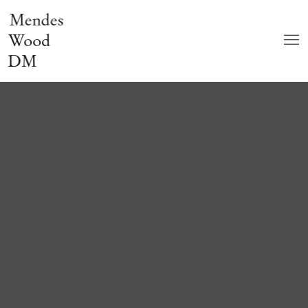
Mendes
Wood
DM