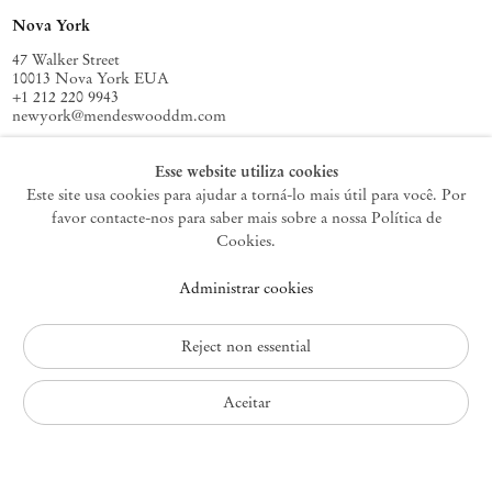
Nova York
47 Walker Street
10013 Nova York EUA
+1 212 220 9943
newyork@mendeswooddm.com
Terça-feira – Sábado, 10h – 18h
Esse website utiliza cookies
Este site usa cookies para ajudar a torná-lo mais útil para você. Por
favor contacte-nos para saber mais sobre a nossa Política de
Germantown
Cookies.
10 Church Ave
Administrar cookies
12526 Germantown Nova York EUA
germantown@mendeswooddm.com
+1 212 220 9943
Reject non essential
Fri – Sun, 11 am – 5 pm
Aceitar
Política de Privacidade
Política de Acessibilidade
Política de Cookies