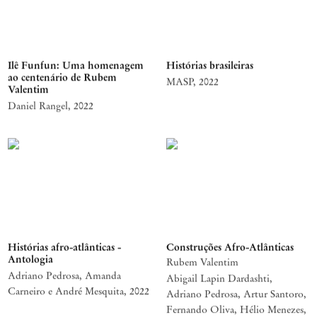
Ilê Funfun: Uma homenagem
Histórias brasileiras
ao centenário de Rubem
MASP
,
2022
Valentim
Daniel Rangel
,
2022
Histórias afro-atlânticas -
Construções Afro-Atlânticas
Antologia
Rubem Valentim
Adriano Pedrosa, Amanda
Abigail Lapin Dardashti,
Carneiro e André Mesquita
,
2022
Adriano Pedrosa, Artur Santoro,
Fernando Oliva, Hélio Menezes,