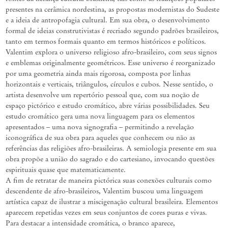
presentes na cerâmica nordestina, as propostas modernistas do Sudeste
e a ideia de antropofagia cultural. Em sua obra, o desenvolvimento
formal de ideias construtivistas é recriado segundo padrões brasileiros,
tanto em termos formais quanto em termos históricos e políticos.
Valentim explora o universo religioso afro-brasileiro, com seus signos
e emblemas originalmente geométricos. Esse universo é reorganizado
por uma geometria ainda mais rigorosa, composta por linhas
horizontais e verticais, triângulos, círculos e cubos. Nesse sentido, o
artista desenvolve um repertório pessoal que, com sua noção de
espaço pictórico e estudo cromático, abre várias possibilidades. Seu
estudo cromático gera uma nova linguagem para os elementos
apresentados – uma nova signografia – permitindo a revelação
iconográfica de sua obra para aqueles que conhecem ou não as
referências das religiões afro-brasileiras. A semiologia presente em sua
obra propõe a união do sagrado e do cartesiano, invocando questões
espirituais quase que matematicamente.
A fim de retratar de maneira pictórica suas conexões culturais como
descendente de afro-brasileiros, Valentim buscou uma linguagem
artística capaz de ilustrar a miscigenação cultural brasileira. Elementos
aparecem repetidas vezes em seus conjuntos de cores puras e vivas.
Para destacar a intensidade cromática, o branco aparece,