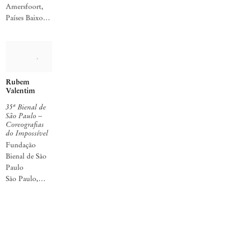
Amersfoort,
Países Baixos
06/06/2026 –
30/08/2026
Rubem
Valentim
35ª Bienal de
São Paulo –
Coreografias
do Impossível
Fundação
Bienal de São
Paulo
São Paulo,
Brazil
06/09 – 10/12
2023