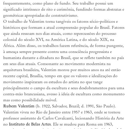
frequentemente, como plano de fundo. Seu trabalho possui um
significado intrínseco de rito e cerimônia, fundindo formas abstratas e
geométricas apropriadas do construtivismo.
O trabalho de Valentim torna tangíveis os fatores sócio-políticos e
históricos que formam a atual compreensão popular do Brasil. Fatores
que ainda ressoam nos dias atuais, como repercussões do processo
colonial do século XVI, na América Latina, e do século XIX, na
África. Além disso, os trabalhos fazem referência, de forma pungente,
à ameaça sempre presente contra uma consciência progressista e
humanista durante a ditadura no Brasil, que se reflete também no país
em seus dias atuais. Consonante ao movimento modernista na
arquitetura brasileira, Valentim morou por muitos anos na até então
recente capital, Brasília, tempo em que os valores e idealizações do
movimento inspiraram os estudos do artista no que tange
principalmente o campo da escultura e seus desdobramentos para uma
contra-mão brancusiana, avesso à ideia de escultura como monumento
mas como possibilidade móvel.
Rubem Valentim
(b. 1922, Salvador, Brazil; d. 1991, São Paulo).
Valentim viveu no Rio de Janeiro entre 1957 e 1963, onde se tornou
professor assistente de Carlos Cavalcanti, lecionando História da Arte
Instituto de Belas Artes
no
. Ele se mudou para Roma em 1963,