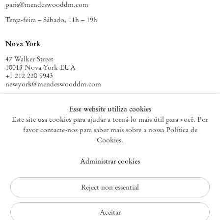
paris@mendeswooddm.com
Terça-feira – Sábado, 11h – 19h
Nova York
47 Walker Street
10013 Nova York EUA
+1 212 220 9943
newyork@mendeswooddm.com
Terça-feira – Sábado, 10h – 18h
Esse website utiliza cookies
Este site usa cookies para ajudar a torná-lo mais útil para você. Por
favor contacte-nos para saber mais sobre a nossa Política de
Germantown
Cookies.
10 Church Ave
Administrar cookies
12526 Germantown Nova York EUA
germantown@mendeswooddm.com
+1 212 220 9943
Reject non essential
Fri – Sun, 11 am – 5 pm
Aceitar