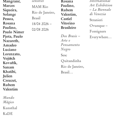
sensível
International
Mangrané,
Rosana
Art Exhibition
Marcos
Paulino,
MAM Rio
– La Biennale
Siqueira,
Rubem
Rio de Janeiro,
di Venezia
Solange
Valentim,
Brasil
Pessoa,
Castiel
Stranieri
Rosana
Vitorino
18/04 2026 –
Ovunque –
Paulino,
Brasileiro
02/08 2026
Foreigners
Paulo Nimer
Dos Brasis –
Pjota, Paulo
Everywhere
Arte e
Nazareth,
Curadoria
Pensamento
Amadeo
Adriano
Negro
Luciano
Lorenzato,
Pedrosa
Sesc
Vojtěch
Veneza, Itália
Quitandinha
Kovařík,
20/04 2024 –
Rio de Janeiro,
Sanam
24/11 2024
Khatibi,
Brasil
Julien
03/05 — 27/10
Creuzet,
2024
Rubem
Valentim
Mundo
Mágico
Kunsthal
KaDE