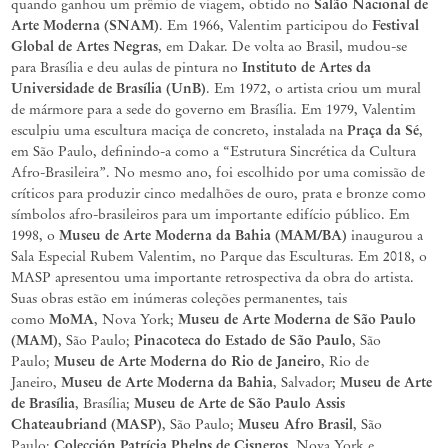
Salão Nacional de
quando ganhou um prêmio de viagem, obtido no
Arte Moderna (SNAM)
Festival
. Em 1966, Valentim participou do
Global de Artes Negras
, em Dakar. De volta ao Brasil, mudou-se
Instituto de Artes da
para Brasília e deu aulas de pintura no
Universidade de Brasília (UnB)
. Em 1972, o artista criou um mural
de mármore para a sede do governo em Brasília. Em 1979, Valentim
Praça da Sé
esculpiu uma escultura maciça de concreto, instalada na
,
em São Paulo, definindo-a como a “Estrutura Sincrética da Cultura
Afro-Brasileira”. No mesmo ano, foi escolhido por uma comissão de
críticos para produzir cinco medalhões de ouro, prata e bronze como
símbolos afro-brasileiros para um importante edifício público. Em
Museu de Arte Moderna da Bahia (MAM/BA)
1998, o
inaugurou a
Sala Especial Rubem Valentim, no Parque das Esculturas. Em 2018, o
MASP apresentou uma importante retrospectiva da obra do artista.
Suas obras estão em inúmeras coleções permanentes, tais
MoMA
Museu
de Arte Moderna de São Paulo
como
,
Nova York;
(MAM)
Pinacoteca do Estado de São Paulo
,
São Paulo;
,
São
Museu
de Arte Moderna do Rio de Janeiro
Paulo;
, Rio de
Museu
de Arte Moderna da Bahia
Museu
de Arte
Janeiro,
, Salvador;
de Brasília
Museu
de Arte de São Paulo Assis
, Brasília;
Chateaubriand (MASP)
Museu
Afro
Brasil
, São Paulo;
, São
Colección
Patrícia Phelps de Cisneros
Paulo;
, Nova York e