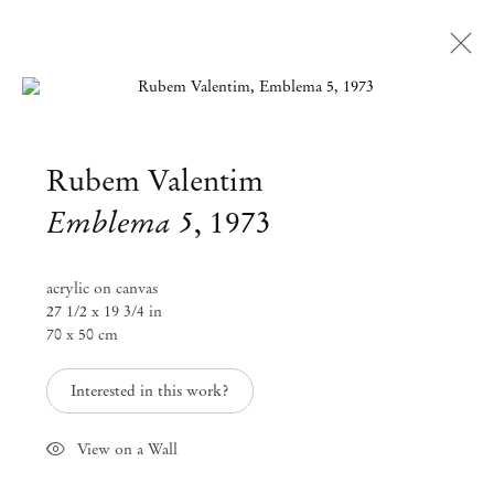
Open a larger version of the followi
Rubem Valentim
Emblema 5
,
1973
acrylic on canvas
27 1/2 x 19 3/4 in
70 x 50 cm
Interested in this work?
View on a Wall