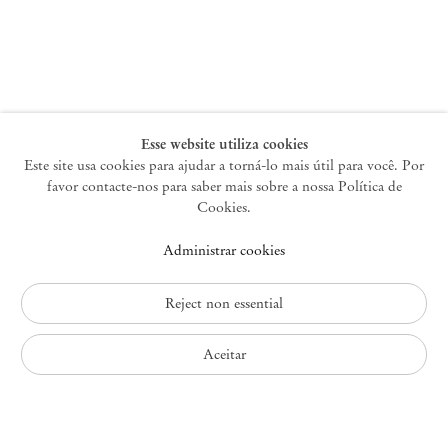
Nova York
47 Walker Street
10013 Nova York EUA
+1 212 220 9943
newyork@mendeswooddm.com
Terça-feira – Sábado, 10h – 18h
Esse website utiliza cookies
Este site usa cookies para ajudar a torná-lo mais útil para você. Por
favor contacte-nos para saber mais sobre a nossa Política de
Germantown
Cookies.
10 Church Ave
Administrar cookies
12526 Germantown Nova York EUA
germantown@mendeswooddm.com
+1 212 220 9943
Reject non essential
Fri – Sun, 11 am – 5 pm
Aceitar
Política de Privacidade
Política de Acessibilidade
Política de Cookies
Administrar cookies