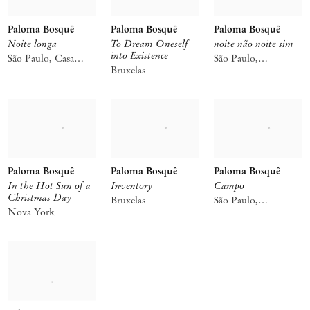
Paloma Bosquê
Paloma Bosquê
Paloma Bosquê
Noite longa
To Dream Oneself
noite não noite sim
into Existence
São Paulo, Casa
São Paulo,
Iramaia
Bruxelas
Consolação
Paloma Bosquê
Paloma Bosquê
Paloma Bosquê
In the Hot Sun of a
Inventory
Campo
Christmas Day
Bruxelas
São Paulo,
Nova York
Consolação