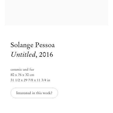
Solange Pessoa
Untitled
,
2016
ceramic and fur
80 x 76 x 30 cm
31 1/2 x 29 7/8 x 11 3/4 in
Solange Pessoa
Interested in this work?
In the Sun and the Shade
Jan 22 – Mai 23, 2020