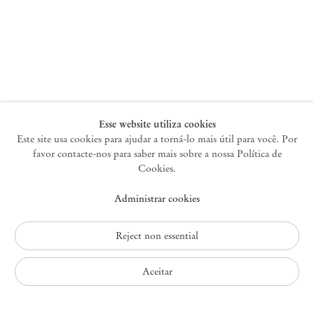
Nova York
47 Walker Street
10013 Nova York EUA
+1 212 220 9943
newyork@mendeswooddm.com
Terça-feira – Sábado, 10h – 18h
Esse website utiliza cookies
Este site usa cookies para ajudar a torná-lo mais útil para você. Por
favor contacte-nos para saber mais sobre a nossa Política de
Germantown
Cookies.
10 Church Ave
Administrar cookies
12526 Germantown Nova York EUA
germantown@mendeswooddm.com
+1 212 220 9943
Reject non essential
Fri – Sun, 11 am – 5 pm
Aceitar
Política de Privacidade
Política de Acessibilidade