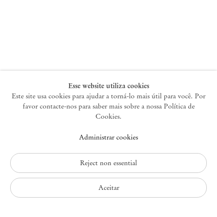
Nova York
47 Walker Street
10013 Nova York EUA
+1 212 220 9943
newyork@mendeswooddm.com
Terça-feira – Sábado, 10h – 18h
Esse website utiliza cookies
Este site usa cookies para ajudar a torná-lo mais útil para você. Por
favor contacte-nos para saber mais sobre a nossa Política de
Germantown
Cookies.
10 Church Ave
Administrar cookies
12526 Germantown Nova York EUA
germantown@mendeswooddm.com
+1 212 220 9943
Reject non essential
Fri – Sun, 11 am – 5 pm
Aceitar
Política de Privacidade
Política de Acessibilidade