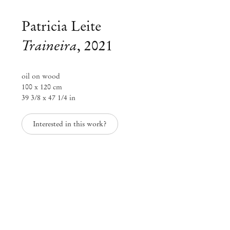
Patricia Leite
Traineira
,
2021
oil on wood
100 x 120 cm
39 3/8 x 47 1/4 in
Interested in this work?
Exposição coletiva
Days of Inertia
Jul 24 – Ago 12, 2021