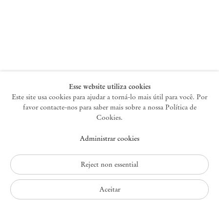
Nova York
47 Walker Street
10013 Nova York EUA
+1 212 220 9943
newyork@mendeswooddm.com
Terça-feira – Sábado, 10h – 18h
Esse website utiliza cookies
Este site usa cookies para ajudar a torná-lo mais útil para você. Por
favor contacte-nos para saber mais sobre a nossa Política de
Germantown
Cookies.
10 Church Ave
Administrar cookies
12526 Germantown Nova York EUA
germantown@mendeswooddm.com
+1 212 220 9943
Reject non essential
Fri – Sun, 11 am – 5 pm
Aceitar
Política de Privacidade
Política de Acessibilidade