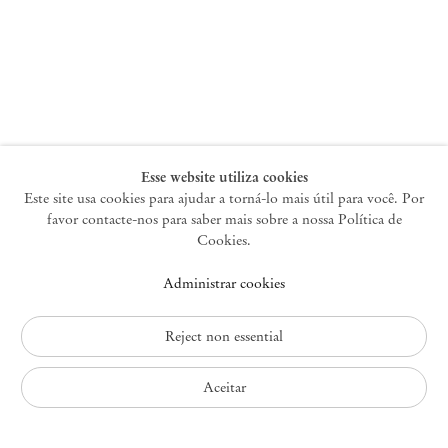
Nova York
47 Walker Street
10013 Nova York EUA
+1 212 220 9943
newyork@mendeswooddm.com
Terça-feira – Sábado, 10h – 18h
Esse website utiliza cookies
Este site usa cookies para ajudar a torná-lo mais útil para você. Por
favor contacte-nos para saber mais sobre a nossa Política de
Germantown
Cookies.
10 Church Ave
Administrar cookies
12526 Germantown Nova York EUA
germantown@mendeswooddm.com
+1 212 220 9943
Reject non essential
Fri – Sun, 11 am – 5 pm
Aceitar
Política de Privacidade
Política de Acessibilidade