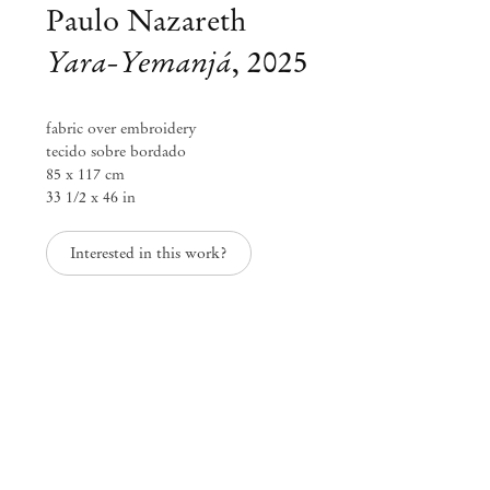
Paulo Nazareth
Yara-Yemanjá
,
2025
fabric over embroidery
tecido sobre bordado
85 x 117 cm
33 1/2 x 46 in
Interested in this work?
Paulo Nazareth
NAZARETHANA
Set 1 – Out 25, 2025