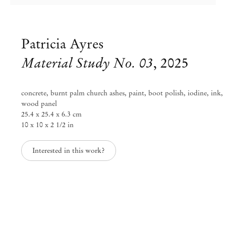
Patricia Ayres
Material Study No. 03
,
2025
concrete, burnt palm church ashes, paint, boot polish, iodine, ink,
wood panel
25.4 x 25.4 x 6.3 cm
10 x 10 x 2 1/2 in
Interested in this work?
Patricia Ayres
though poppies grow
Jun 12 – Ago 9, 2025