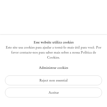
Nova York
47 Walker Street
10013 Nova York EUA
+1 212 220 9943
newyork@mendeswooddm.com
Terça-feira – Sábado, 10h – 18h
Esse website utiliza cookies
Este site usa cookies para ajudar a torná-lo mais útil para você. Por
favor contacte-nos para saber mais sobre a nossa Política de
Germantown
Cookies.
10 Church Ave
Administrar cookies
12526 Germantown Nova York EUA
germantown@mendeswooddm.com
+1 212 220 9943
Reject non essential
Fri – Sun, 11 am – 5 pm
Aceitar
Política de Privacidade
Política de Acessibilidade