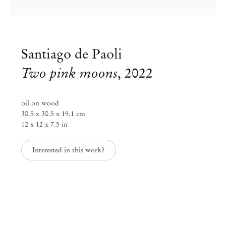
Santiago de Paoli
Two pink moons
,
2022
oil on wood
30.5 x 30.5 x 19.1 cm
12 x 12 x 7.5 in
Interested in this work?
Santiago de Paoli at Archipelago
Cheese Moon Nights
Jun 24 – Ago 27, 2023