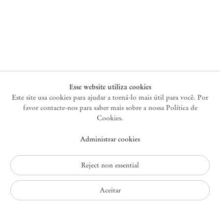
Nova York
47 Walker Street
10013 Nova York EUA
+1 212 220 9943
newyork@mendeswooddm.com
Terça-feira – Sábado, 10h – 18h
Esse website utiliza cookies
Este site usa cookies para ajudar a torná-lo mais útil para você. Por
favor contacte-nos para saber mais sobre a nossa Política de
Germantown
Cookies.
10 Church Ave
Administrar cookies
12526 Germantown Nova York EUA
germantown@mendeswooddm.com
+1 212 220 9943
Reject non essential
Fri – Sun, 11 am – 5 pm
Aceitar
Política de Privacidade
Política de Acessibilidade