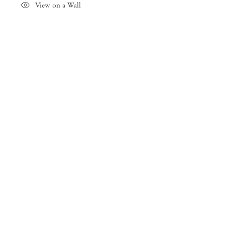
View on a Wall
Matthew Lutz-Kinoy
Hudson Bathers
Abr 30 – Jun 15, 2019