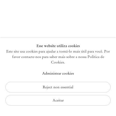
Nova York
47 Walker Street
10013 Nova York EUA
+1 212 220 9943
newyork@mendeswooddm.com
Terça-feira – Sábado, 10h – 18h
Esse website utiliza cookies
Este site usa cookies para ajudar a torná-lo mais útil para você. Por
favor contacte-nos para saber mais sobre a nossa Política de
Germantown
Cookies.
10 Church Ave
Administrar cookies
12526 Germantown Nova York EUA
germantown@mendeswooddm.com
+1 212 220 9943
Reject non essential
Fri – Sun, 11 am – 5 pm
Aceitar
Política de Privacidade
Política de Acessibilidade