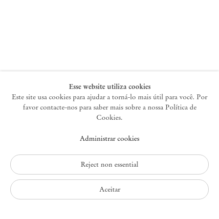
Nova York
47 Walker Street
10013 Nova York EUA
+1 212 220 9943
newyork@mendeswooddm.com
Terça-feira – Sábado, 10h – 18h
Esse website utiliza cookies
Este site usa cookies para ajudar a torná-lo mais útil para você. Por
favor contacte-nos para saber mais sobre a nossa Política de
Germantown
Cookies.
10 Church Ave
Administrar cookies
12526 Germantown Nova York EUA
germantown@mendeswooddm.com
+1 212 220 9943
Reject non essential
Fri – Sun, 11 am – 5 pm
Aceitar
Política de Privacidade
Política de Acessibilidade