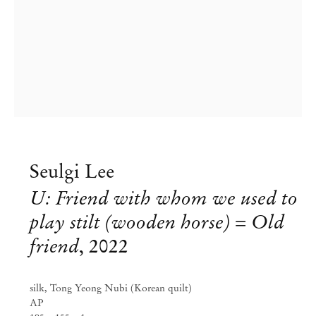
Seulgi Lee
U: Friend with whom we used to
play stilt (wooden horse) = Old
Seulgi Lee
friend
,
2022
SLOW WATER
silk, Tong Yeong Nubi (Korean quilt)
Set 8 – Out 8, 2022
AP