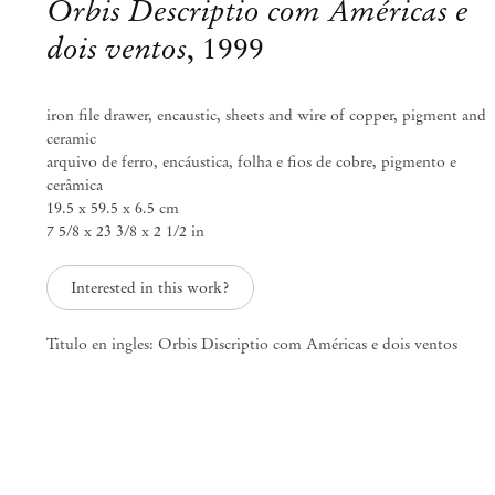
Orbis Descriptio com Américas e
dois ventos
,
1999
iron file drawer, encaustic, sheets and wire of copper, pigment and
ceramic
arquivo de ferro, encáustica, folha e fios de cobre, pigmento e
cerâmica
19.5 x 59.5 x 6.5 cm
7 5/8 x 23 3/8 x 2 1/2 in
Interested in this work?
Exposição coletiva
Titulo en ingles: Orbis Discriptio com Américas e dois ventos
Rebel Archives, curadoria de Sofia
Gotti
Mai 31 – Jul 17, 2021