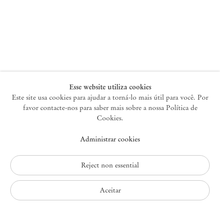
Nova York
47 Walker Street
10013 Nova York EUA
+1 212 220 9943
newyork@mendeswooddm.com
Terça-feira – Sábado, 10h – 18h
Esse website utiliza cookies
Este site usa cookies para ajudar a torná-lo mais útil para você. Por
favor contacte-nos para saber mais sobre a nossa Política de
Germantown
Cookies.
10 Church Ave
Administrar cookies
12526 Germantown Nova York EUA
germantown@mendeswooddm.com
+1 212 220 9943
Reject non essential
Fri – Sun, 11 am – 5 pm
Aceitar
Política de Privacidade
Política de Acessibilidade