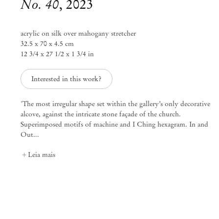
No. 40
,
2023
acrylic on silk over mahogany stretcher
32.5 x 70 x 4.5 cm
12 3/4 x 27 1/2 x 1 3/4 in
Interested in this work?
'The most irregular shape set within the gallery’s only decorative
alcove, against the intricate stone façade of the church.
Superimposed motifs of machine and I Ching hexagram. In and
Out...
Leia mais
Leah Ke Yi Zheng