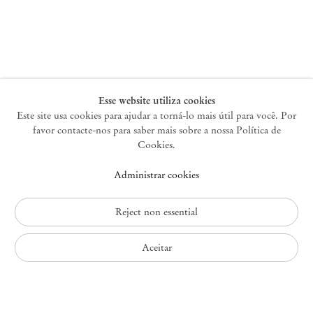
Nova York
47 Walker Street
10013 Nova York EUA
+1 212 220 9943
newyork@mendeswooddm.com
Terça-feira – Sábado, 10h – 18h
Esse website utiliza cookies
Este site usa cookies para ajudar a torná-lo mais útil para você. Por
favor contacte-nos para saber mais sobre a nossa Política de
Germantown
Cookies.
10 Church Ave
Administrar cookies
12526 Germantown Nova York EUA
germantown@mendeswooddm.com
+1 212 220 9943
Reject non essential
Fri – Sun, 11 am – 5 pm
Aceitar
Política de Privacidade
Política de Acessibilidade
Política de Cookies
Administrar cookies