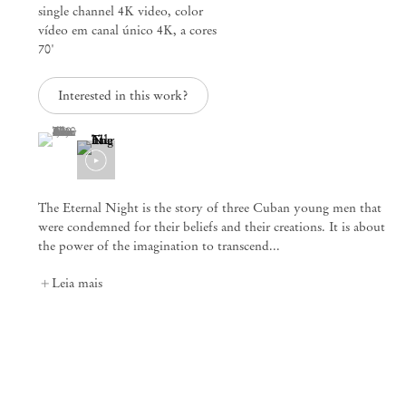
single channel 4K video, color
vídeo em canal único 4K, a cores
70'
Interested in this work?
(View a larger image of thumbnail 1 )
, currently selected.
, currently selected.
, currently selected.
The Eternal Night is the story of three Cuban young men that
were condemned for their beliefs and their creations. It is about
the power of the imagination to transcend...
Leia mais
Coco Fusco