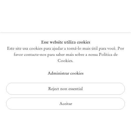
Nova York
47 Walker Street
10013 Nova York EUA
+1 212 220 9943
newyork@mendeswooddm.com
Terça-feira – Sábado, 10h – 18h
Esse website utiliza cookies
Este site usa cookies para ajudar a torná-lo mais útil para você. Por
favor contacte-nos para saber mais sobre a nossa Política de
Germantown
Cookies.
10 Church Ave
Administrar cookies
12526 Germantown Nova York EUA
germantown@mendeswooddm.com
+1 212 220 9943
Reject non essential
Fri – Sun, 11 am – 5 pm
Aceitar
Política de Privacidade
Política de Acessibilidade
Política de Cookies
Administrar cookies