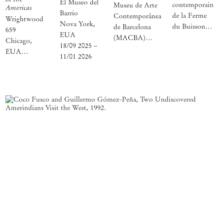
El Museo del
contemporain
Museu de Arte
Americas
Barrio
de la Ferme
Contemporânea
Wrightwood
Nova York,
du Buisson
de Barcelona
659
EUA
Noisiel,
(MACBA)
Chicago,
18/09 2025 –
France
Barcelona,
EUA
11/01 2026
15/03 2025 —
Espanha
17/04 2026 –
13/07 2025
23/05 2025 –
18/07 2026
11/01 2026