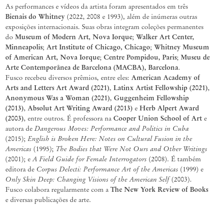
As performances e vídeos da artista foram apresentados em três
Bienais do Whitney
(2022, 2008 e 1993), além de inúmeras outras
exposições internacionais. Suas obras integram coleções permanentes
Museum of Modern Art, Nova Iorque
Walker Art Center,
do
;
Minneapolis
Art Institute of Chicago, Chicago
Whitney Museum
;
;
of American Art, Nova Iorque
Centre Pompidou, Paris
Museu de
;
;
Arte Contemporânea de Barcelona (MACBA), Barcelona
.
American Academy of
Fusco recebeu diversos prêmios, entre eles:
Arts and Letters Art Award (2021)
Latinx Artist Fellowship (2021)
,
,
Anonymous Was a Woman (2021)
Guggenheim Fellowship
,
(2013)
Absolut Art Writing Award (2013)
Herb Alpert Award
,
e
(2003)
Cooper Union School of Art
, entre outros. É professora na
e
Dangerous Moves: Performance and Politics in Cuba
autora de
English is Broken Here: Notes on Cultural Fusion in the
(2015);
Americas
The Bodies that Were Not Ours and Other Writings
(1995);
A Field Guide for Female Interrogators
(2001); e
(2008). É também
Corpus Delecti: Performance Art of the Americas
editora de
(1999) e
Only Skin Deep: Changing Visions of the American Self
(2003).
The New York Review of Books
Fusco colabora regularmente com a
e diversas publicações de arte.