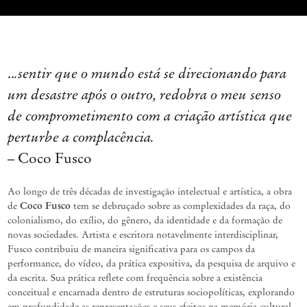
..
.sentir que o mundo está se direcionando para
um desastre após o outro, redobra o meu senso
de comprometimento com a criação artística que
perturbe a complacência.
–
Coco Fusco
Ao longo de três décadas de investigação intelectual e artística, a obra
Coco Fusco
de
tem se debruçado sobre as complexidades da raça, do
colonialismo, do exílio, do gênero, da identidade e da formação de
novas sociedades. Artista e escritora notavelmente interdisciplinar,
Fusco contribuiu de maneira significativa para os campos da
performance, do vídeo, da prática expositiva, da pesquisa de arquivo e
da escrita. Sua prática reflete com frequência sobre a existência
conceitual e encarnada dentro de estruturas sociopolíticas, explorando
em profundidade as representações e seus efeitos na memória cultural.