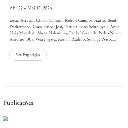
Abr 22 – Mai 30, 2026
Lucas Arruda , Chiara Camoni, Kelton Campos Fausto, Bendt
Eyckermans, Coco Fusco, Josi, Patricia Leite, Scott Lyall, Anna
Livia Monahan, Shota Nakamura, Paulo Nazareth, Pedro Neves,
Antonio Obá, Vera Pagava, Rosana Paulino, Solange Pessoa,
Marcos Siqueira, Daniel Steegmann Mangrané, Hiroshi Sugimoto,
Lee Ufan, Sally von Rosen e Marie Zolamian. Há...
Ver Exposição
Publicações