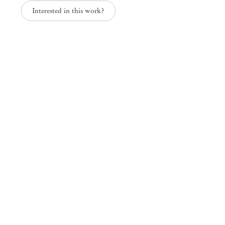
Interested in this work?
Mendes
Wood
DM
São Paulo, Barra Funda
Rua Barra Funda, 216
01152 – 000 São Paulo Brasil
+55 11 3081 1735
info@mendeswooddm.com
Segunda-feira – Sexta-feira, 11h – 19h
Sábado, 10h – 17h
São Paulo, Casa Iramaia
Rua Iramaia, 105