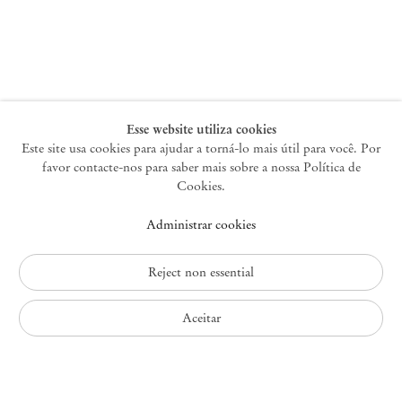
Nova York
47 Walker Street
10013 Nova York EUA
+1 212 220 9943
newyork@mendeswooddm.com
Terça-feira – Sábado, 10h – 18h
Esse website utiliza cookies
Este site usa cookies para ajudar a torná-lo mais útil para você. Por
favor contacte-nos para saber mais sobre a nossa Política de
Germantown
Cookies.
10 Church Ave
Administrar cookies
12526 Germantown Nova York EUA
germantown@mendeswooddm.com
+1 212 220 9943
Reject non essential
Fri – Sun, 11 am – 5 pm
Aceitar
Política de Privacidade
Política de Acessibilidade
Política de Cookies
Administrar cookies