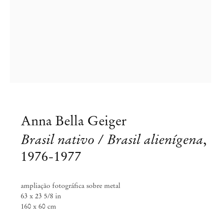
Anna Bella Geiger
Brasil nativo / Brasil alienígena
,
1976-1977
ampliação fotográfica sobre metal
63 x 23 5/8 in
Anna Bella Geiger
160 x 60 cm