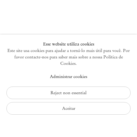
Nova York
47 Walker Street
10013 Nova York EUA
+1 212 220 9943
newyork@mendeswooddm.com
Terça-feira – Sábado, 10h – 18h
Esse website utiliza cookies
Este site usa cookies para ajudar a torná-lo mais útil para você. Por
favor contacte-nos para saber mais sobre a nossa Política de
Germantown
Cookies.
10 Church Ave
Administrar cookies
12526 Germantown Nova York EUA
germantown@mendeswooddm.com
+1 212 220 9943
Reject non essential
Fri – Sun, 11 am – 5 pm
Aceitar
Política de Privacidade
Política de Acessibilidade
Política de Cookies
Administrar cookies