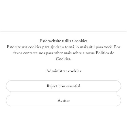
Nova York
47 Walker Street
10013 Nova York EUA
+1 212 220 9943
newyork@mendeswooddm.com
Terça-feira – Sábado, 10h – 18h
Esse website utiliza cookies
Este site usa cookies para ajudar a torná-lo mais útil para você. Por
favor contacte-nos para saber mais sobre a nossa Política de
Germantown
Cookies.
10 Church Ave
Administrar cookies
12526 Germantown Nova York EUA
germantown@mendeswooddm.com
+1 212 220 9943
Reject non essential
Fri – Sun, 11 am – 5 pm
Aceitar
Política de Privacidade
Política de Acessibilidade
Política de Cookies
Administrar cookies