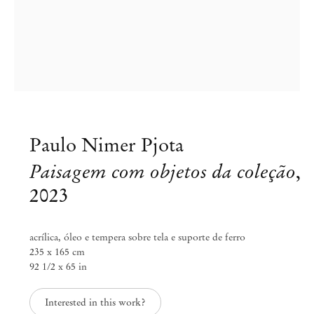
Paulo Nimer Pjota
Paisagem com objetos da coleção
,
2023
acrílica, óleo e tempera sobre tela e suporte de ferro
235 x 165 cm
92 1/2 x 65 in
Paulo Nimer Pjota
Interested in this work?