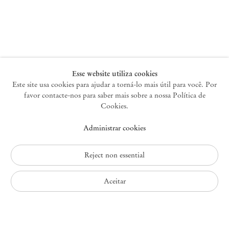
Nova York
47 Walker Street
10013 Nova York EUA
+1 212 220 9943
newyork@mendeswooddm.com
Terça-feira – Sábado, 10h – 18h
Esse website utiliza cookies
Este site usa cookies para ajudar a torná-lo mais útil para você. Por
favor contacte-nos para saber mais sobre a nossa Política de
Germantown
Cookies.
10 Church Ave
Administrar cookies
12526 Germantown Nova York EUA
germantown@mendeswooddm.com
+1 212 220 9943
Reject non essential
Fri – Sun, 11 am – 5 pm
Aceitar
Política de Privacidade
Política de Acessibilidade
Política de Cookies
Administrar cookies