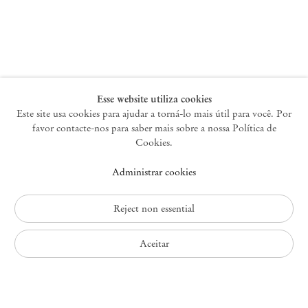
Nova York
47 Walker Street
10013 Nova York EUA
+1 212 220 9943
newyork@mendeswooddm.com
Terça-feira – Sábado, 10h – 18h
Esse website utiliza cookies
Este site usa cookies para ajudar a torná-lo mais útil para você. Por
favor contacte-nos para saber mais sobre a nossa Política de
Germantown
Cookies.
10 Church Ave
Administrar cookies
12526 Germantown Nova York EUA
germantown@mendeswooddm.com
+1 212 220 9943
Reject non essential
Fri – Sun, 11 am – 5 pm
Aceitar
Política de Privacidade
Política de Acessibilidade
Política de Cookies
Administrar cookies