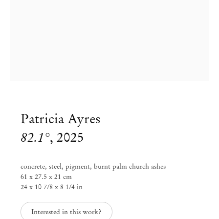
Patricia Ayres
82.1°
,
2025
concrete, steel, pigment, burnt palm church ashes
61 x 27.5 x 21 cm
24 x 10 7/8 x 8 1/4 in
Patricia Ayres
Interested in this work?