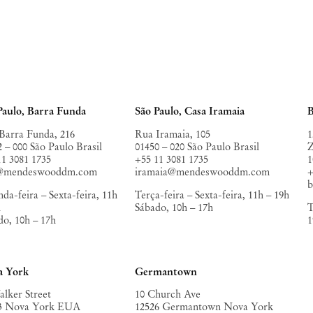
Paulo, Barra Funda
São Paulo, Casa Iramaia
B
Barra Funda, 216
Rua Iramaia, 105
1
2 – 000 São Paulo Brasil
01450 – 020 São Paulo Brasil
Z
11 3081 1735
+55 11 3081 1735
1
o@mendeswooddm.com
iramaia@mendeswooddm.com
+
da-feira – Sexta-feira, 11h
Terça-feira – Sexta-feira, 11h – 19h
h
Sábado, 10h – 17h
T
do, 10h – 17h
1
a York
Germantown
alker Street
10 Church Ave
3 Nova York EUA
12526 Germantown Nova York