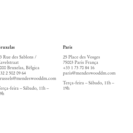
ruxelas
Paris
3 Rue des Sablons /
25 Place des Vosges
avelstraat
75003 Paris França
000 Bruxelas, Bélgica
+33 1 73 70 84 16
32 2 502 09 64
paris@mendeswooddm.com
brussels@mendeswooddm.com
Terça-feira – Sábado, 11h –
erça-feira – Sábado, 11h –
19h
9h