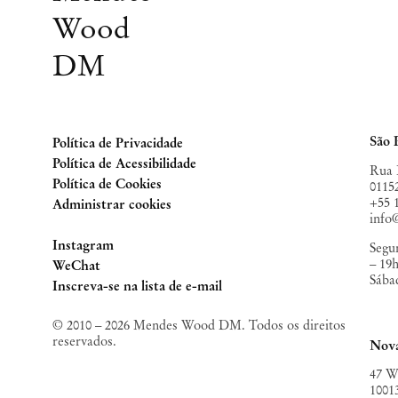
Wood
DM
São 
Política de Privacidade
Política de Acessibilidade
Rua 
Política de Cookies
0115
+55 
Administrar cookies
inf
Instagram
Segun
– 19
, opens in a new tab.
WeChat
Sába
, opens in a new tab.
Inscreva-se na lista de e-mail
© 2010 – 2026 Mendes Wood DM. Todos os direitos
reservados.
Nov
47 W
1001