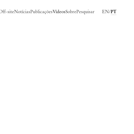
Off-site
Notícias
Publicações
Vídeos
Sobre
Pesquisar
EN
PT