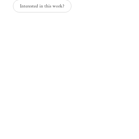
Interested in this work?
Nosotros los otros
Paulo Nazareth
Mendes
Wood
DM
São Paulo, Barra Funda
Rua Barra Funda, 216
01152 – 000 São Paulo Brasil
+55 11 3081 1735
info@mendeswooddm.com
Segunda-feira – Sexta-feira, 11h – 19h
Sábado, 10h – 17h
São Paulo, Casa Iramaia