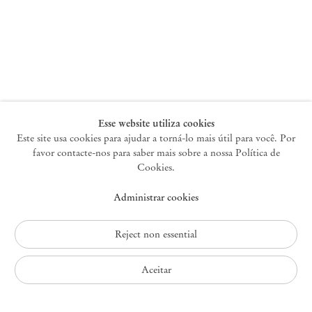
Nova York
47 Walker Street
10013 Nova York EUA
+1 212 220 9943
newyork@mendeswooddm.com
Terça-feira – Sábado, 10h – 18h
Esse website utiliza cookies
Este site usa cookies para ajudar a torná-lo mais útil para você. Por
favor contacte-nos para saber mais sobre a nossa Política de
Germantown
Cookies.
10 Church Ave
Administrar cookies
12526 Germantown Nova York EUA
germantown@mendeswooddm.com
+1 212 220 9943
Reject non essential
Fri – Sun, 11 am – 5 pm
Aceitar
Política de Privacidade
Política de Acessibilidade