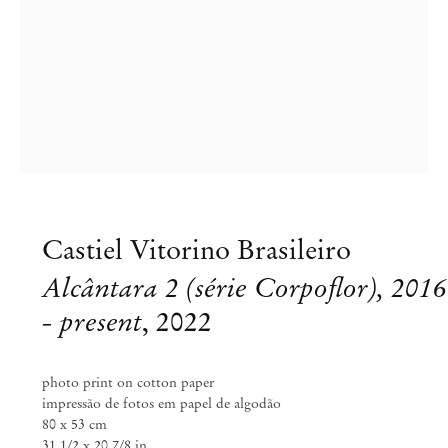
Castiel Vitorino Brasileiro
Alcântara 2 (série Corpoflor), 2016
Castiel Vitorino Brasileiro
- present
,
2022
Remember when we talked about
meeting again
photo print on cotton paper
impressão de fotos em papel de algodão
80 x 53 cm
Out 14 – Nov 11, 2022
31 1/2 x 20 7/8 in