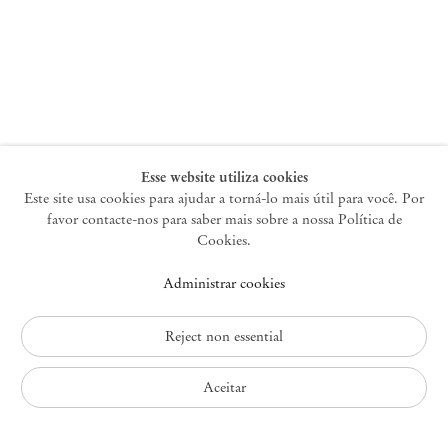
Nova York
47 Walker Street
10013 Nova York EUA
+1 212 220 9943
newyork@mendeswooddm.com
Terça-feira – Sábado, 10h – 18h
Esse website utiliza cookies
Este site usa cookies para ajudar a torná-lo mais útil para você. Por
favor contacte-nos para saber mais sobre a nossa Política de
Germantown
Cookies.
10 Church Ave
Administrar cookies
12526 Germantown Nova York EUA
germantown@mendeswooddm.com
+1 212 220 9943
Reject non essential
Fri – Sun, 11 am – 5 pm
Aceitar
Política de Privacidade
Política de Acessibilidade