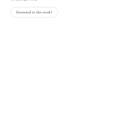
Interested in this work?
Remember when we talked about mee
Mendes
Wood
DM
São Paulo, Barra Funda
Rua Barra Funda, 216
01152 – 000 São Paulo Brasil
+55 11 3081 1735
info@mendeswooddm.com
Segunda-feira – Sexta-feira, 11h – 19h
Sábado, 10h – 17h
São Paulo, Casa Iramaia