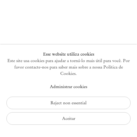
Nova York
47 Walker Street
10013 Nova York EUA
+1 212 220 9943
newyork@mendeswooddm.com
Terça-feira – Sábado, 10h – 18h
Esse website utiliza cookies
Este site usa cookies para ajudar a torná-lo mais útil para você. Por
favor contacte-nos para saber mais sobre a nossa Política de
Germantown
Cookies.
10 Church Ave
Administrar cookies
12526 Germantown Nova York EUA
germantown@mendeswooddm.com
+1 212 220 9943
Reject non essential
Fri – Sun, 11 am – 5 pm
Aceitar
Política de Privacidade
Política de Acessibilidade