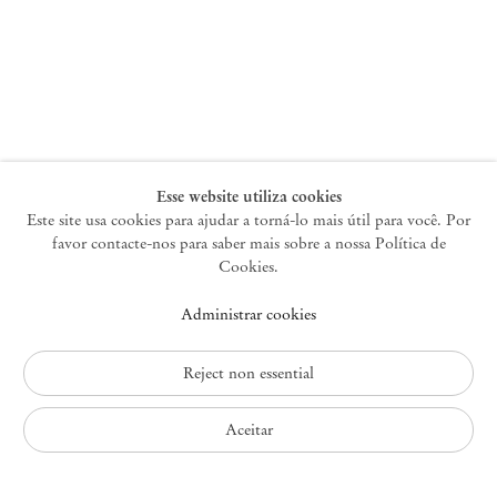
Nova York
47 Walker Street
10013 Nova York EUA
+1 212 220 9943
newyork@mendeswooddm.com
Terça-feira – Sábado, 10h – 18h
Esse website utiliza cookies
Este site usa cookies para ajudar a torná-lo mais útil para você. Por
favor contacte-nos para saber mais sobre a nossa Política de
Germantown
Cookies.
10 Church Ave
Administrar cookies
12526 Germantown Nova York EUA
germantown@mendeswooddm.com
+1 212 220 9943
Reject non essential
Fri – Sun, 11 am – 5 pm
Aceitar
Política de Privacidade
Política de Acessibilidade