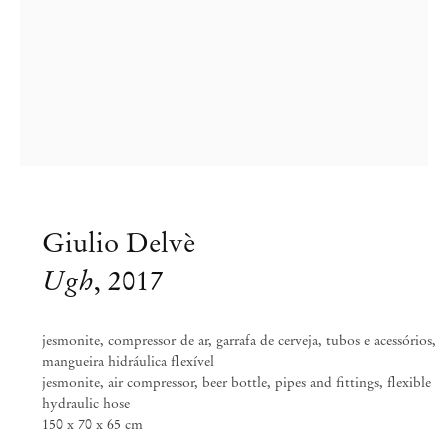
Giulio Delvè
Ugh
,
2017
Giulio Delvè
jesmonite, compressor de ar, garrafa de cerveja, tubos e acessórios,
mangueira hidráulica flexível
Condominium
jesmonite, air compressor, beer bottle, pipes and fittings, flexible
hydraulic hose
150 x 70 x 65 cm
Jun 29 – Ago 5, 2017