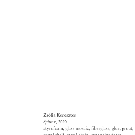
Zsófia Keresztes
Sphinx
, 2020
styrofoam, glass mosaic, fiberglass, glue, grout,
metal shelf, metal chain, expanding foam