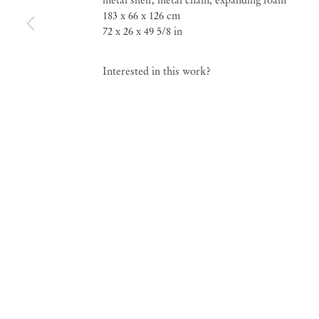
183 x 66 x 126 cm
Exposições coletivas
72 x 26 x 49 5/8 in
Esfíngico Frontal
Interested in this work?
Fev 11 – Mar 11, 2023
Esfíngico Frontal
Expo