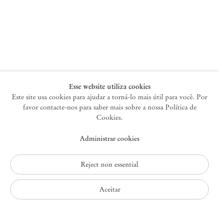
Nova York
47 Walker Street
10013 Nova York EUA
+1 212 220 9943
newyork@mendeswooddm.com
Terça-feira – Sábado, 10h – 18h
Esse website utiliza cookies
Este site usa cookies para ajudar a torná-lo mais útil para você. Por
favor contacte-nos para saber mais sobre a nossa Política de
Germantown
Cookies.
10 Church Ave
Administrar cookies
12526 Germantown Nova York EUA
germantown@mendeswooddm.com
+1 212 220 9943
Reject non essential
Fri – Sun, 11 am – 5 pm
Aceitar
Política de Privacidade
Política de Acessibilidade