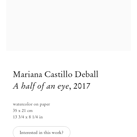
Mariana Castillo Deball
A half of an eye
,
2017
Mariana Castillo Deball
watercolor on paper
35 x 21 cm
Them inside the skin
13 3/4 x 8 1/4 in
Out 13 – Dez 16, 2017
Interested in this work?