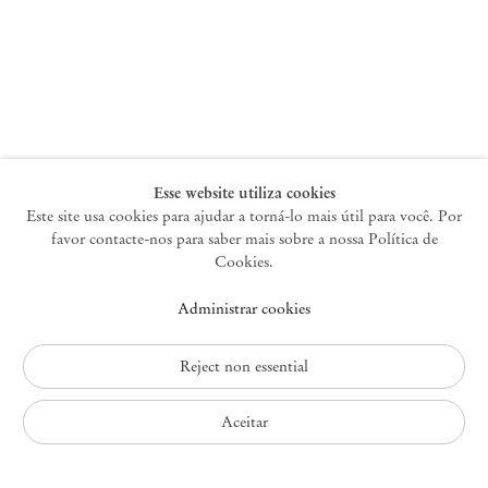
Nova York
47 Walker Street
10013 Nova York EUA
+1 212 220 9943
newyork@mendeswooddm.com
Terça-feira – Sábado, 10h – 18h
Esse website utiliza cookies
Este site usa cookies para ajudar a torná-lo mais útil para você. Por
favor contacte-nos para saber mais sobre a nossa Política de
Germantown
Cookies.
10 Church Ave
Administrar cookies
12526 Germantown Nova York EUA
germantown@mendeswooddm.com
+1 212 220 9943
Reject non essential
Fri – Sun, 11 am – 5 pm
Aceitar
Política de Privacidade
Política de Acessibilidade