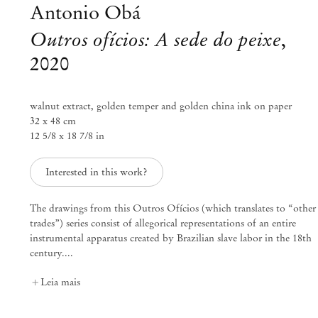
Antonio Obá
Outros ofícios: A sede do peixe
,
2020
walnut extract, golden temper and golden china ink on paper
32 x 48 cm
12 5/8 x 18 7/8 in
Interested in this work?
The drawings from this Outros Ofícios (which translates to “other
trades”) series consist of allegorical representations of an entire
instrumental apparatus created by Brazilian slave labor in the 18th
Antonio Obá
century....
Outros Ofícios
Leia mais
Abr 22 – Jun 6, 2021