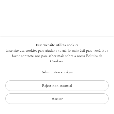
Nova York
47 Walker Street
10013 Nova York EUA
+1 212 220 9943
newyork@mendeswooddm.com
Terça-feira – Sábado, 10h – 18h
Esse website utiliza cookies
Este site usa cookies para ajudar a torná-lo mais útil para você. Por
favor contacte-nos para saber mais sobre a nossa Política de
Germantown
Cookies.
10 Church Ave
Administrar cookies
12526 Germantown Nova York EUA
germantown@mendeswooddm.com
+1 212 220 9943
Reject non essential
Fri – Sun, 11 am – 5 pm
Aceitar
Política de Privacidade
Política de Acessibilidade