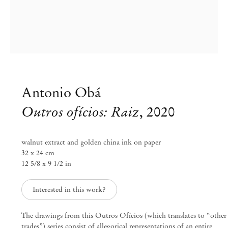
Antonio Obá
Outros ofícios: Raiz
,
2020
walnut extract and golden china ink on paper
32 x 24 cm
12 5/8 x 9 1/2 in
Antonio Obá
Outros Ofícios
Interested in this work?
The drawings from this Outros Ofícios (which translates to “other
Abr 22 – Jun 6, 2021
trades”) series consist of allegorical representations of an entire