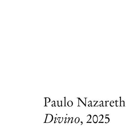
Paulo Nazareth
Divino
,
2025