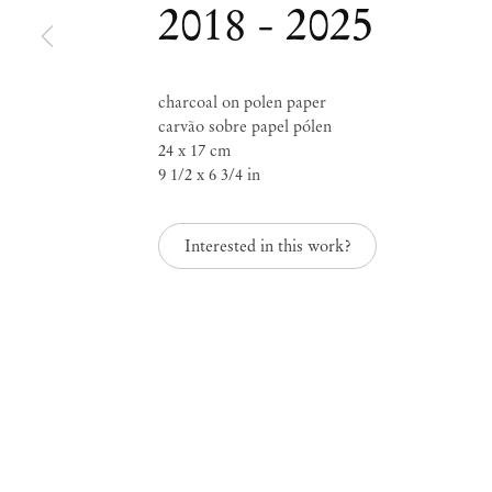
2018 - 2025
Paulo Nazareth
NAZARETHANA
charcoal on polen paper
carvão sobre papel pólen
24 x 17 cm
9 1/2 x 6 3/4 in
Set 1 – Out 25, 2025
Interested in this work?
NAZARETHANA
P