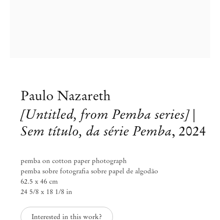
Paulo Nazareth
[Untitled, from Pemba series] |
Sem título, da série Pemba
,
2024
pemba on cotton paper photograph
Paulo Nazareth
pemba sobre fotografia sobre papel de algodão
62.5 x 46 cm
NAZARETHANA
24 5/8 x 18 1/8 in
Set 1 – Out 25, 2025
Interested in this work?