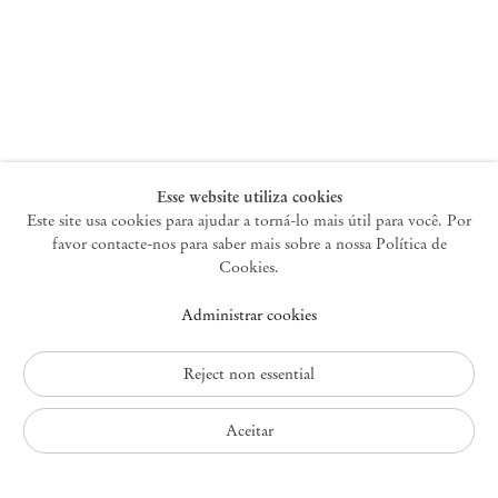
Nova York
47 Walker Street
10013 Nova York EUA
+1 212 220 9943
newyork@mendeswooddm.com
Terça-feira – Sábado, 10h – 18h
Esse website utiliza cookies
Este site usa cookies para ajudar a torná-lo mais útil para você. Por
favor contacte-nos para saber mais sobre a nossa Política de
Germantown
Cookies.
10 Church Ave
Administrar cookies
12526 Germantown Nova York EUA
germantown@mendeswooddm.com
+1 212 220 9943
Reject non essential
Fri – Sun, 11 am – 5 pm
Aceitar
Política de Privacidade
Política de Acessibilidade