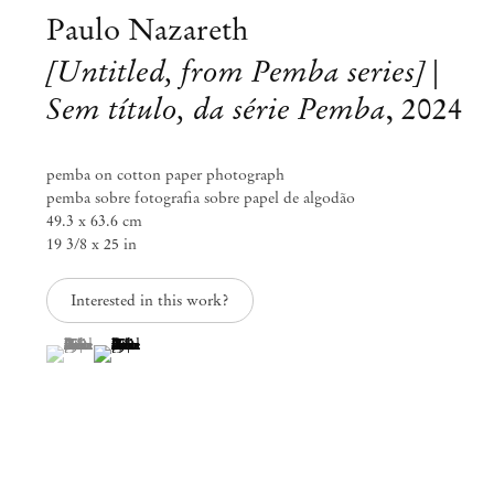
Paulo Nazareth
[Untitled, from Pemba series] |
Sem título, da série Pemba
,
2024
pemba on cotton paper photograph
pemba sobre fotografia sobre papel de algodão
49.3 x 63.6 cm
19 3/8 x 25 in
Interested in this work?
(View a larger image of thumbnail 1 )
, currently selected.
, currently selected.
, currently selected.
(View a larger image of thumbnail 2 )
Paulo Nazareth
NAZARETHANA
Set 1 – Out 25, 2025