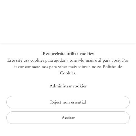
Nova York
47 Walker Street
10013 Nova York EUA
+1 212 220 9943
newyork@mendeswooddm.com
Terça-feira – Sábado, 10h – 18h
Esse website utiliza cookies
Este site usa cookies para ajudar a torná-lo mais útil para você. Por
favor contacte-nos para saber mais sobre a nossa Política de
Germantown
Cookies.
10 Church Ave
Administrar cookies
12526 Germantown Nova York EUA
germantown@mendeswooddm.com
+1 212 220 9943
Reject non essential
Fri – Sun, 11 am – 5 pm
Aceitar
Política de Privacidade
Política de Acessibilidade