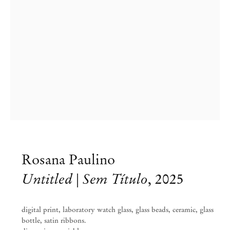
Rosana Paulino
Rosana Paulino
Untitled | Sem Título
,
2025
Diálogos do Dia e da Noite
digital print, laboratory watch glass, glass beads, ceramic, glass
Mai 2 – Jun 14, 2025
bottle, satin ribbons.