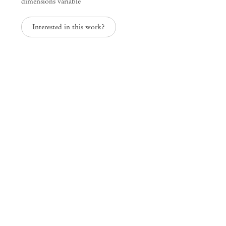
dimensions variable
Interested in this work?
Diálogos do Dia e da Noite
Rosana Paulino
Mendes
Wood
DM
São Paulo, Barra Funda
Rua Barra Funda, 216
01152 – 000 São Paulo Brasil
+55 11 3081 1735
info@mendeswooddm.com
Segunda-feira – Sexta-feira, 11h – 19h
Sábado, 10h – 17h
São Paulo, Casa Iramaia