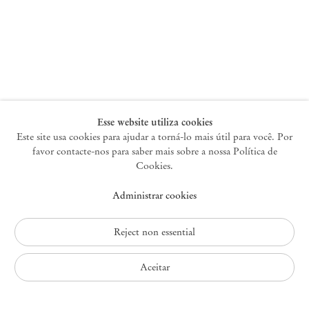
Nova York
47 Walker Street
10013 Nova York EUA
+1 212 220 9943
newyork@mendeswooddm.com
Terça-feira – Sábado, 10h – 18h
Esse website utiliza cookies
Este site usa cookies para ajudar a torná-lo mais útil para você. Por
favor contacte-nos para saber mais sobre a nossa Política de
Germantown
Cookies.
10 Church Ave
Administrar cookies
12526 Germantown Nova York EUA
germantown@mendeswooddm.com
+1 212 220 9943
Reject non essential
Fri – Sun, 11 am – 5 pm
Aceitar
Política de Privacidade
Política de Acessibilidade