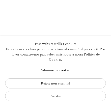
Nova York
47 Walker Street
10013 Nova York EUA
+1 212 220 9943
newyork@mendeswooddm.com
Terça-feira – Sábado, 10h – 18h
Esse website utiliza cookies
Este site usa cookies para ajudar a torná-lo mais útil para você. Por
favor contacte-nos para saber mais sobre a nossa Política de
Germantown
Cookies.
10 Church Ave
Administrar cookies
12526 Germantown Nova York EUA
germantown@mendeswooddm.com
+1 212 220 9943
Reject non essential
Fri – Sun, 11 am – 5 pm
Aceitar
Política de Privacidade
Política de Acessibilidade