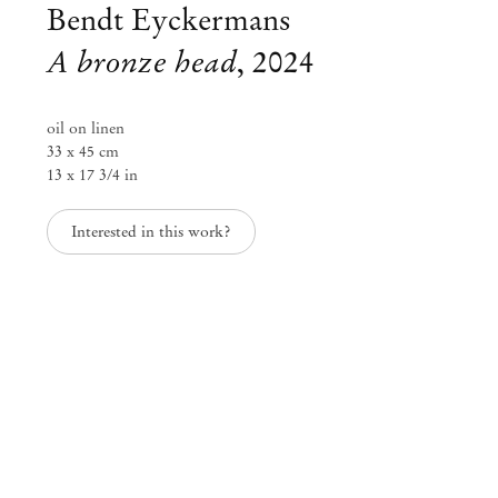
Bendt Eyckermans
A bronze head
,
2024
oil on linen
33 x 45 cm
13 x 17 3/4 in
Interested in this work?
Bendt Eyckermans
Representational markings
Abr 23 – Mai 31, 2025