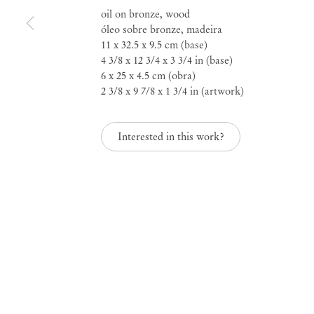
oil on bronze, wood
óleo sobre bronze, madeira
Paulo Monteiro
11 x 32.5 x 9.5 cm (base)
Ao redor da distância
4 3/8 x 12 3/4 x 3 3/4 in (base)
6 x 25 x 4.5 cm (obra)
2 3/8 x 9 7/8 x 1 3/4 in (artwork)
Nov 23, 2024 – Fev 1, 2025
Interested in this work?
Ao redor da distância