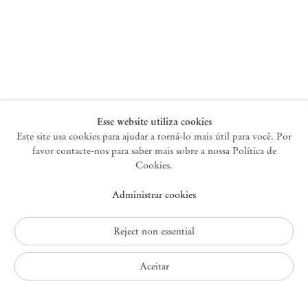
Nova York
47 Walker Street
10013 Nova York EUA
+1 212 220 9943
newyork@mendeswooddm.com
Terça-feira – Sábado, 10h – 18h
Esse website utiliza cookies
Este site usa cookies para ajudar a torná-lo mais útil para você. Por
favor contacte-nos para saber mais sobre a nossa Política de
Germantown
Cookies.
10 Church Ave
Administrar cookies
12526 Germantown Nova York EUA
germantown@mendeswooddm.com
+1 212 220 9943
Reject non essential
Fri – Sun, 11 am – 5 pm
Aceitar
Política de Privacidade
Política de Acessibilidade