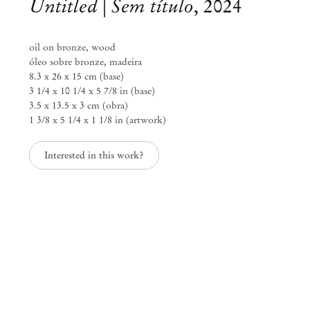
Untitled | Sem título
,
2024
oil on bronze, wood
óleo sobre bronze, madeira
8.3 x 26 x 15 cm (base)
3 1/4 x 10 1/4 x 5 7/8 in (base)
3.5 x 13.5 x 3 cm (obra)
1 3/8 x 5 1/4 x 1 1/8 in (artwork)
Interested in this work?
Paulo Monteiro
Ao redor da distância
Nov 23, 2024 – Fev 1, 2025