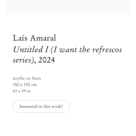
Laís Amaral
Untitled I (I want the refrescos
series)
,
2024
acrylic on linen
160 x 150 cm
63 x 59 in
Laís Amaral
What happens at the seaside at
Interested in this work?
dawn?
Set 6 – Out 3, 2024