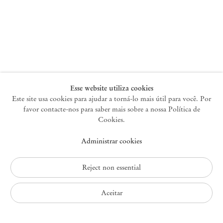
Nova York
47 Walker Street
10013 Nova York EUA
+1 212 220 9943
newyork@mendeswooddm.com
Terça-feira – Sábado, 10h – 18h
Esse website utiliza cookies
Este site usa cookies para ajudar a torná-lo mais útil para você. Por
favor contacte-nos para saber mais sobre a nossa Política de
Germantown
Cookies.
10 Church Ave
Administrar cookies
12526 Germantown Nova York EUA
germantown@mendeswooddm.com
+1 212 220 9943
Reject non essential
Fri – Sun, 11 am – 5 pm
Aceitar
Política de Privacidade
Política de Acessibilidade