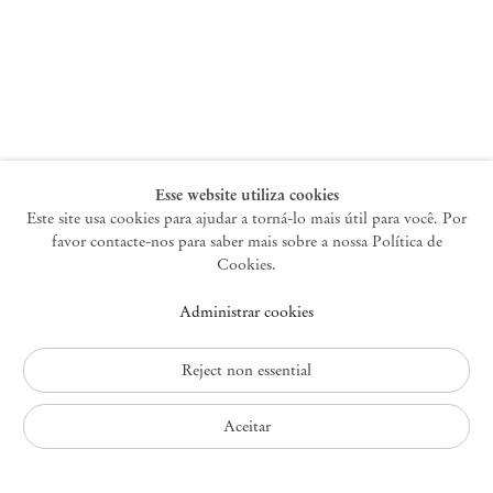
Nova York
47 Walker Street
10013 Nova York EUA
+1 212 220 9943
newyork@mendeswooddm.com
Terça-feira – Sábado, 10h – 18h
Esse website utiliza cookies
Este site usa cookies para ajudar a torná-lo mais útil para você. Por
favor contacte-nos para saber mais sobre a nossa Política de
Germantown
Cookies.
10 Church Ave
Administrar cookies
12526 Germantown Nova York EUA
germantown@mendeswooddm.com
+1 212 220 9943
Reject non essential
Fri – Sun, 11 am – 5 pm
Aceitar
Política de Privacidade
Política de Acessibilidade