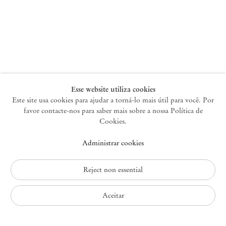
Nova York
47 Walker Street
10013 Nova York EUA
+1 212 220 9943
newyork@mendeswooddm.com
Terça-feira – Sábado, 10h – 18h
Esse website utiliza cookies
Este site usa cookies para ajudar a torná-lo mais útil para você. Por
favor contacte-nos para saber mais sobre a nossa Política de
Germantown
Cookies.
10 Church Ave
Administrar cookies
12526 Germantown Nova York EUA
germantown@mendeswooddm.com
+1 212 220 9943
Reject non essential
Fri – Sun, 11 am – 5 pm
Aceitar
Política de Privacidade
Política de Acessibilidade