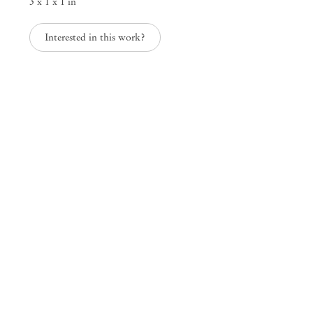
3 x 1 x 1 in
Interested in this work?
A cor da distância
Paulo Monteiro
Mendes
Wood
DM
São Paulo, Barra Funda
Rua Barra Funda, 216
01152 – 000 São Paulo Brasil
+55 11 3081 1735
info@mendeswooddm.com
Segunda-feira – Sexta-feira, 11h – 19h
Sábado, 10h – 17h
São Paulo, Casa Iramaia