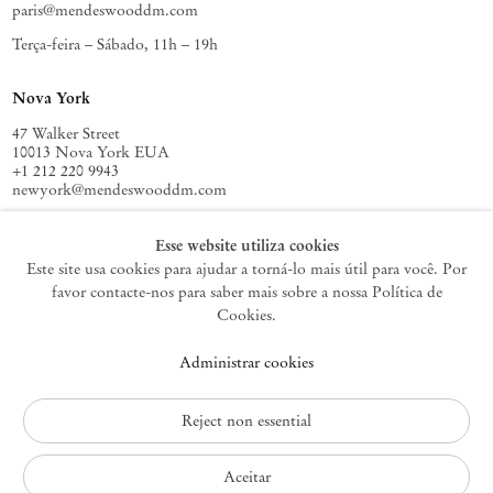
paris@mendeswooddm.com
Terça-feira – Sábado, 11h – 19h
Nova York
47 Walker Street
10013 Nova York EUA
+1 212 220 9943
newyork@mendeswooddm.com
Terça-feira – Sábado, 10h – 18h
Esse website utiliza cookies
Este site usa cookies para ajudar a torná-lo mais útil para você. Por
favor contacte-nos para saber mais sobre a nossa Política de
Germantown
Cookies.
10 Church Ave
Administrar cookies
12526 Germantown Nova York EUA
germantown@mendeswooddm.com
+1 212 220 9943
Reject non essential
Fri – Sun, 11 am – 5 pm
Aceitar