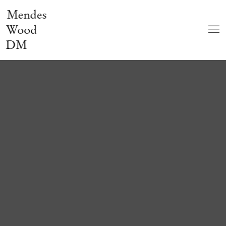
Mendes
Wood
DM