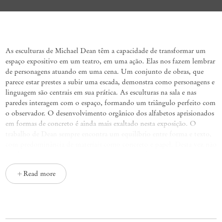
Lamp black on sack cloth (love for f
As esculturas de Michael Dean têm a capacidade de transformar um
espaço expositivo em um teatro, em uma ação. Elas nos fazem lembrar
de personagens atuando em uma cena. Um conjunto de obras, que
parece estar prestes a subir uma escada, demonstra como personagens e
linguagem são centrais em sua prática. As esculturas na sala e nas
paredes interagem com o espaço, formando um triângulo perfeito com
o observador. O desenvolvimento orgânico dos alfabetos aprisionados
em formas de concreto é ainda mais exaltado nesta exposição. O
trabalho de Dean sempre encontra um equilíbrio entre forma e texto,
com predominância de materiais como concreto e papel. Desta vez não
é diferente. Nesta primeira exposição individual no novo espaço da
galeria em Paris, o artista apresenta uma série de pinturas emolduradas
Read more
por esculturas de concreto, subvertendo o próprio paradigma da
moldura.
Esta série inédita de pinturas é construída com base em dois elementos
que constituem a essência das obras do artista: a estrutura da escultura
e o diálogo com o contexto. O tecido de saco de malha aberta evoca