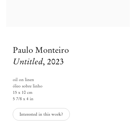
Paulo Monteiro
Untitled
,
2023
oil on linen
óleo sobre linho
15 x 10 cm
5 7/8 x 4 in
Paulo Monteiro
Paulo Monteiro at Archipelago
Interested in this work?
Set 30 – Nov 19, 2023