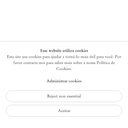
Nova York
47 Walker Street
10013 Nova York EUA
+1 212 220 9943
newyork@mendeswooddm.com
Terça-feira – Sábado, 10h – 18h
Esse website utiliza cookies
Este site usa cookies para ajudar a torná-lo mais útil para você. Por
favor contacte-nos para saber mais sobre a nossa Política de
Germantown
Cookies.
10 Church Ave
Administrar cookies
12526 Germantown Nova York EUA
germantown@mendeswooddm.com
+1 212 220 9943
Reject non essential
Fri – Sun, 11 am – 5 pm
Aceitar
Política de Privacidade
Política de Acessibilidade