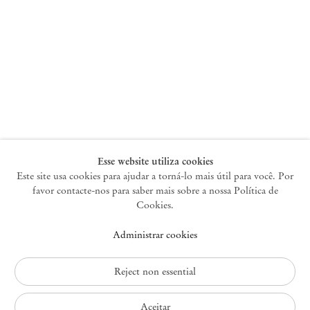
+33 1 73 70 84 16
paris@mendeswooddm.com
Terça-feira – Sábado, 11h – 19h
Nova York
47 Walker Street
10013 Nova York EUA
+1 212 220 9943
newyork@mendeswooddm.com
Terça-feira – Sábado, 10h – 18h
Esse website utiliza cookies
Este site usa cookies para ajudar a torná-lo mais útil para você. Por
favor contacte-nos para saber mais sobre a nossa Política de
Germantown
Cookies.
10 Church Ave
Administrar cookies
12526 Germantown Nova York EUA
germantown@mendeswooddm.com
+1 212 220 9943
Reject non essential
Fri – Sun, 11 am – 5 pm
Aceitar