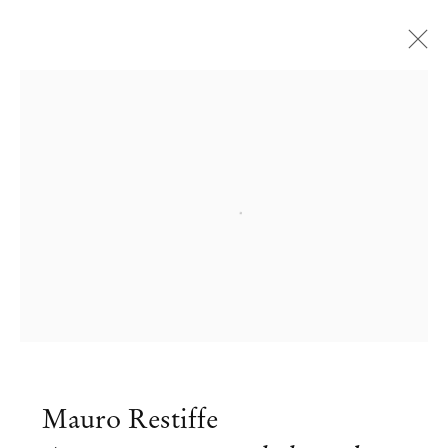
Open a larger version of the followi
Mauro Restiffe