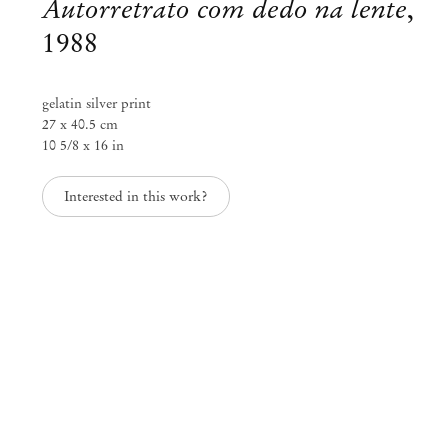
Autorretrato com dedo na lente
,
1988
gelatin silver print
27 x 40.5 cm
10 5/8 x 16 in
Interested in this work?
Curated by Fernanda Brenner
I See No Difference Between a
Handshake and a Poem
Out 14 – Nov 25, 2023