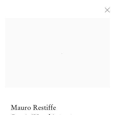
Open a larger version of the followi
Mauro Restiffe