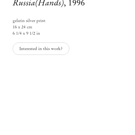
Russia(Hands)
,
1996
gelatin silver print
16 x 24 cm
6 1/4 x 9 1/2 in
Interested in this work?
Curated by Fernanda Brenner
I See No Difference Between a
Handshake and a Poem
Out 14 – Nov 25, 2023