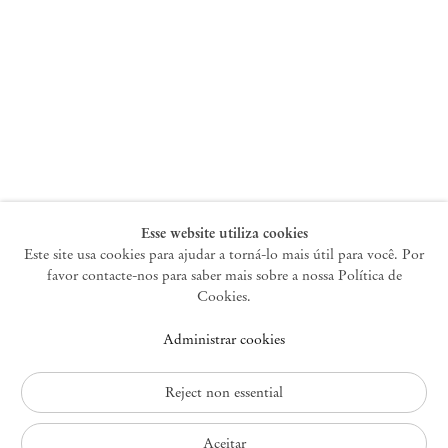
+33 1 73 70 84 16
paris@mendeswooddm.com
Terça-feira – Sábado, 11h – 19h
Nova York
47 Walker Street
10013 Nova York EUA
+1 212 220 9943
newyork@mendeswooddm.com
Terça-feira – Sábado, 10h – 18h
Esse website utiliza cookies
Este site usa cookies para ajudar a torná-lo mais útil para você. Por
favor contacte-nos para saber mais sobre a nossa Política de
Germantown
Cookies.
10 Church Ave
Administrar cookies
12526 Germantown Nova York EUA
germantown@mendeswooddm.com
+1 212 220 9943
Reject non essential
Fri – Sun, 11 am – 5 pm
Aceitar